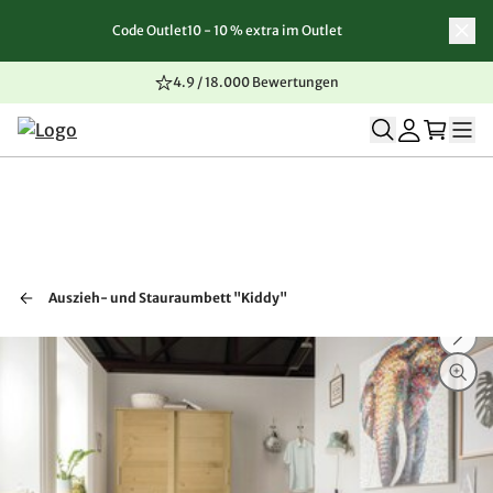
Code Outlet10 - 10 % extra im Outlet
Zum Inhalt springen
Zur Navigation springen
Zum Seitenende springen
4.9 / 18.000 Bewertungen
Auszieh- und Stauraumbett "Kiddy"