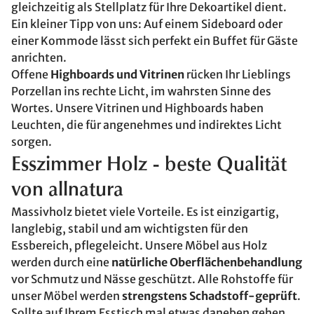
gleichzeitig als Stellplatz für Ihre Dekoartikel dient.
Ein kleiner Tipp von uns: Auf einem Sideboard oder
einer Kommode lässt sich perfekt ein Buffet für Gäste
anrichten.
Offene
Highboards und Vitrinen
rücken Ihr Lieblings
Porzellan ins rechte Licht, im wahrsten Sinne des
Wortes. Unsere Vitrinen und Highboards haben
Leuchten, die für angenehmes und indirektes Licht
sorgen.
Esszimmer Holz - beste Qualität
von allnatura
Massivholz bietet viele Vorteile. Es ist einzigartig,
langlebig, stabil und am wichtigsten für den
Essbereich, pflegeleicht. Unsere Möbel aus Holz
werden durch eine
natürliche Oberflächenbehandlung
vor Schmutz und Nässe geschützt. Alle Rohstoffe für
unser Möbel werden
strengstens Schadstoff-geprüft
.
Sollte auf Ihrem Esstisch mal etwas daneben gehen