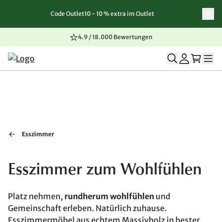
Code Outlet10 - 10 % extra im Outlet
Zum Inhalt springen
Zur Navigation springen
Zum Seitenende springen
4.9 / 18.000 Bewertungen
Esszimmer
Esszimmer zum Wohlfühlen
Platz nehmen,
rundherum wohlfühlen
und
Gemeinschaft erleben. Natürlich zuhause.
Esszimmermöbel aus echtem Massivholz in bester