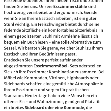
Passende Modelle zu Ihrem neuen Tisch und Stühlen
finden Sie bei uns. Unsere
Esszimmerstühle
sind
hochwertig verarbeitet und ergonomisch. Gerade,
wenn Sie an Ihrem Esstisch arbeiten, ist ein guter
Stuhl wichtig. Ein Freischwinger bietet durch seine
federnde Sitzfläche ein komfortables Sitzerlebnis. In
einem gepolsterten Stuhl mit Armlehne lässt sich
bequem ein Buch lesen - eine tolle Alternative zum
Sessel. Wir beraten Sie gerne, welcher Stuhl zu Ihrem
Esstisch und Ihren Bedürfnissen passt.
Entdecken Sie unsere perfekt aufeinander
abgestimmten
Esszimmermöbel-Sets
oder stellen
Sie sich Ihre Esszimmer Kombination zusammen. Bei
Möbel wie Kommoden, Vitrinen, Highboards oder
Sideboards schaffen eine gemütliche Atmosphäre in
Ihrem Esszimmer und sorgen für praktischen
Stauraum. Heutzutage haben viele Menschen ein
offenes Ess- und Wohnzimmer, genügend Platz für
ein breites
Sideboard oder eine Kommode
, die