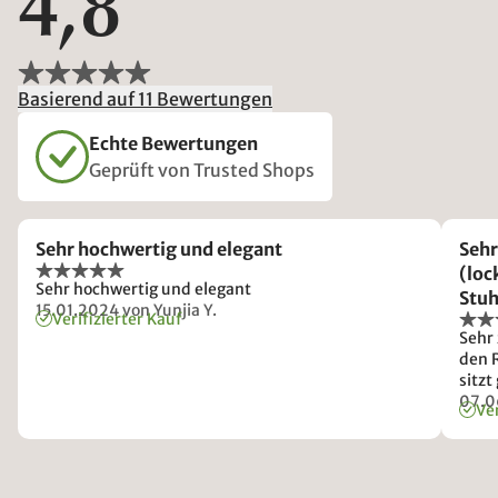
4,8
Basierend auf 11 Bewertungen
Echte Bewertungen
Geprüft von Trusted Shops
Sehr hochwertig und elegant
Sehr
(loc
Sehr hochwertig und elegant
Stuh
15.01.2024
von Yunjia Y.
Verifizierter Kauf
habe
Sehr 
Veru
den 
ohn
sitzt
dass
07.0
Ver
ohne
so s