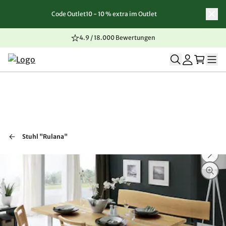
Code Outlet10 - 10 % extra im Outlet
Zum Inhalt springen
Zur Navigation springen
Zum Seitenende springen
4.9 / 18.000 Bewertungen
Stuhl "Rulana"