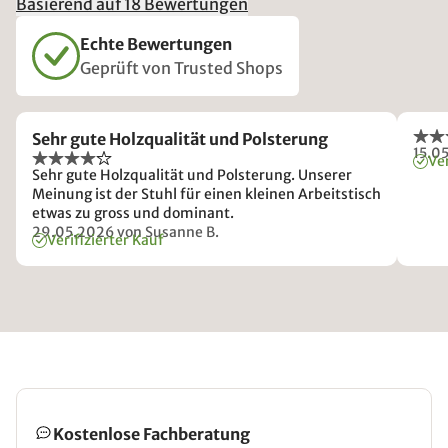
Basierend auf 18 Bewertungen
Echte Bewertungen
Geprüft von Trusted Shops
Sehr gute Holzqualität und Polsterung
15.0
Ver
Sehr gute Holzqualität und Polsterung. Unserer
Meinung ist der Stuhl für einen kleinen Arbeitstisch
etwas zu gross und dominant.
29.05.2026
von Susanne B.
Verifizierter Kauf
Kostenlose Fachberatung