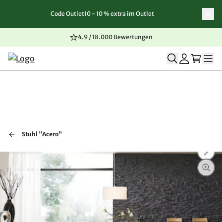
Code Outlet10 - 10 % extra im Outlet
Zum Inhalt springen
Zur Navigation springen
Zum Seitenende springen
4.9 / 18.000 Bewertungen
Stuhl "Acero"