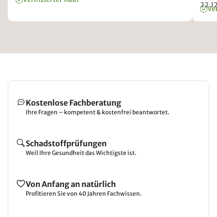
Lede
22.1
Ver
war 
6 Stü
den S
weite
Nutz
Kostenlose Fachberatung
Ihre Fragen – kompetent & kostenfrei beantwortet.
Schadstoffprüfungen
Weil Ihre Gesundheit das Wichtigste ist.
Von Anfang an natürlich
Profitieren Sie von 40 Jahren Fachwissen.