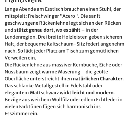
Handwerk
Lange Abende am Esstisch brauchen einen Stuhl, der
mitspielt: Freischwinger "Acero". Die sanft
geschwungene Rückenlehne legt sich an den Rücken
und
stützt genau dort, wo es zählt
– in der
Lendenregion. Drei breite Holzleisten geben sicheren
Halt, der bequeme Kaltschaum-Sitz federt angenehm
nach. So lädt jeder Platz am Tisch zum gemütlichen
Verweilen ein.
Die Rückenlehne aus massiver Kernbuche, Eiche oder
Nussbaum zeigt warme Maserung – die geölte
Oberfläche unterstreicht ihren
natürlichen Charakter
.
Das schlanke Metallgestell in Edelstahl oder
elegantem Mattschwarz wirkt
leicht und modern
.
Bezüge aus weichem Wollfilz oder edlem Echtleder in
vielen Farbtönen fügen sich harmonisch ins
Esszimmer ein.