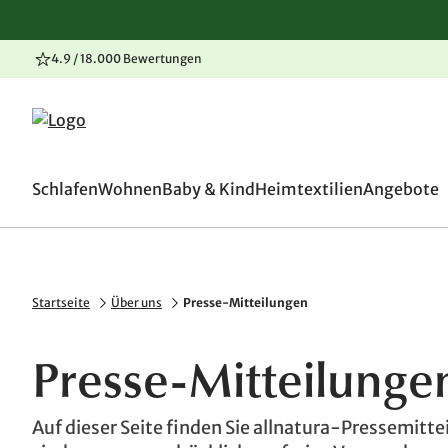
4.9 / 18.000 Bewertungen
100 Tage Rückgaberecht
Zum Inhalt springen
Zur Navigation springen
Zum Seitenende springen
Schlafen
Wohnen
Baby & Kind
Heimtextilien
Angebote
Startseite
Über uns
Presse-Mitteilungen
Presse-Mitteilungen
Auf dieser Seite finden Sie allnatura-Pressemitte