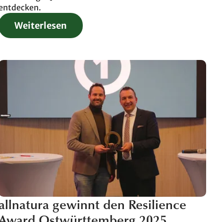
entdecken.
Weiterlesen
allnatura gewinnt den Resilience
Award Ostwürttemberg 2025