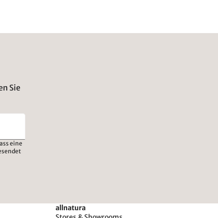
en Sie
ass eine
esendet
allnatura
Stores & Showrooms