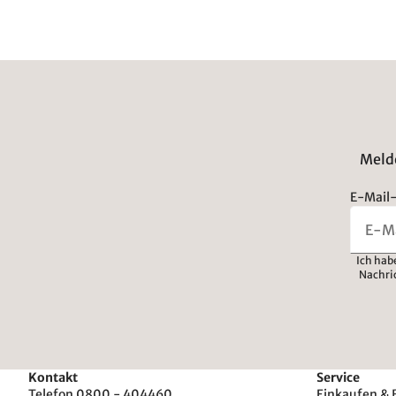
Melde
E-Mail-
Ich hab
Nachri
Kontakt
Service
Telefon 0800 - 404460
Einkaufen & 