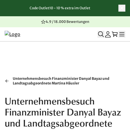
Code Outlet10 - 10 % extra im Outlet
Zum Inhalt springen
Zur Navigation springen
Zum Seitenende springen
4.9 / 18.000 Bewertungen
Unternehmensbesuch Finanzminister Danyal Bayaz und
Landtagsabgeordnete Martina Häusler
Unternehmensbesuch
Finanzminister Danyal Bayaz
und Landtagsabgeordnete