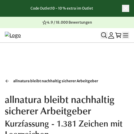
Code Outlet10 - 10 % extra im Outlet
Zum Inhalt springen
Zur Navigation springen
Zum Seitenende springen
4.9 / 18.000 Bewertungen
allnatura bleibt nachhaltig sicherer Arbeitgeber
allnatura bleibt nachhaltig
sicherer Arbeitgeber
Kurzfassung - 1.381 Zeichen mit