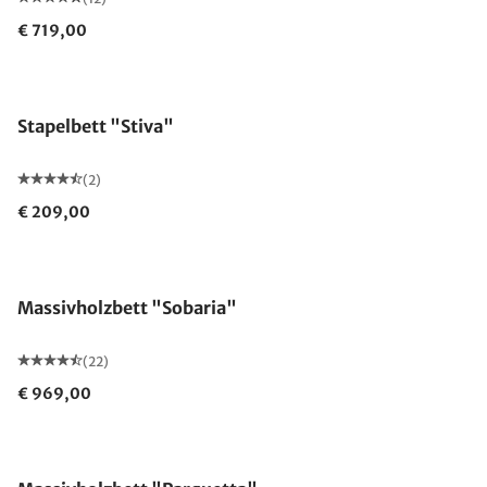
€ 719,00
Stapelbett "Stiva"
(2)
€ 209,00
Massivholzbett "Sobaria"
(22)
€ 969,00