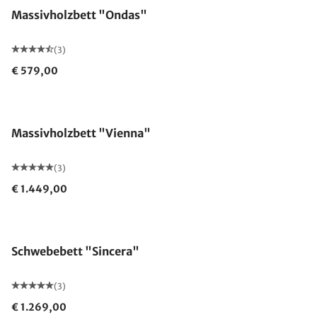
Massivholzbett "Ondas"
(3)
€ 579,00
Made in Germany
Massivholzbett "Vienna"
(3)
€ 1.449,00
Made in Germany
Schwebebett "Sincera"
(3)
€ 1.269,00