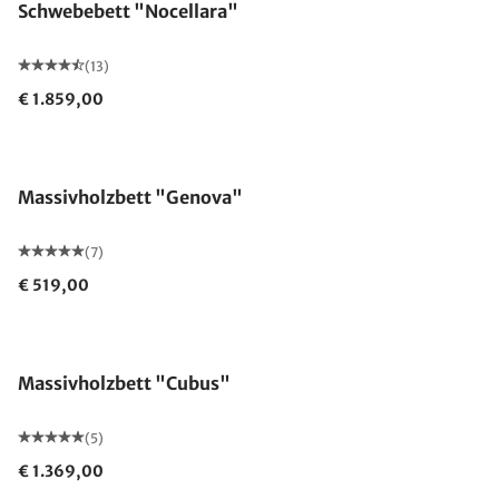
Schwebebett "Nocellara"
(13)
€ 1.859,00
Massivholzbett "Genova"
(7)
€ 519,00
Made in Germany
Massivholzbett "Cubus"
(5)
€ 1.369,00