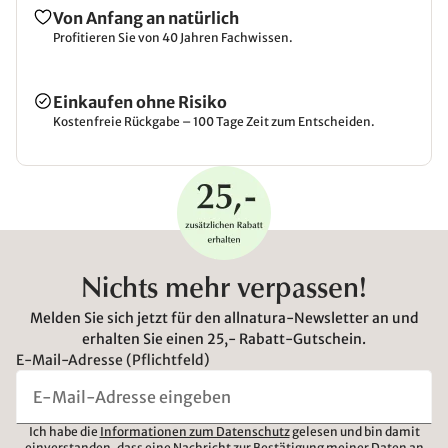
Von Anfang an natürlich
Profitieren Sie von 40 Jahren Fachwissen.
Einkaufen ohne Risiko
Kostenfreie Rückgabe – 100 Tage Zeit zum Entscheiden.
Nichts mehr verpassen!
Melden Sie sich jetzt für den allnatura-Newsletter an und
erhalten Sie einen 25,- Rabatt-Gutschein.
E-Mail-Adresse (Pflichtfeld)
Ich habe die
Informationen zum Datenschutz
gelesen und bin damit
einverstanden, dass eine Nachricht zur Bestätigung meiner Daten an