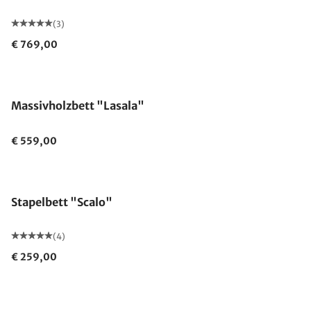
(3)
€ 769,00
Massivholzbett "Lasala"
€ 559,00
Stapelbett "Scalo"
(4)
€ 259,00
Made in Germany