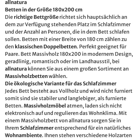
allnatura
Betten in der Größe 180x200 cm
Die
richtige Bettgröße
richtet sich hauptsächlich an
dem zur Verfügung stehenden Platz im Schlafzimmer
und der Anzahl an Personen, die in dem Bett schlafen
sollen. Betten mit einer Breite von 180 cm zählen zu
den
klassischen Doppelbetten
. Perfekt geeignet für
Paare. Bett Massivholz 180x200 in modernem Design,
geradlinig, romantisch oder im Landhausstil, bei
allnatura
können Sie aus einem großen Sortiment an
Massivholzbetten
wählen.
Die ökologische Variante für das Schlafzimmer
Jedes Bett besteht aus Vollholz und wird nicht furniert
somit sind sie stabiler und langlebiger, als furnierte
Betten.
Massivholzmöbel
atmen, laden sich nicht
elektronisch auf und regulieren das Wohnklima. Mit
einem Massivholzbett von allnatura sorgen Sie in
Ihrem
Schlafzimmer
entsprechend für ein natürliches
Wohnambiente
. Ihnen stehen verschiedene Holzarten