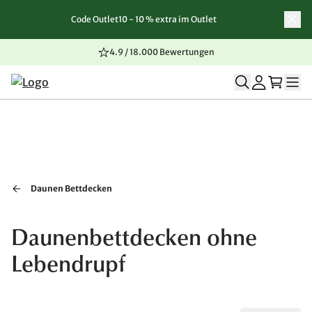
Code Outlet10 - 10 % extra im Outlet
Zum Inhalt springen
Zur Navigation springen
Zum Seitenende springen
4.9 / 18.000 Bewertungen
Daunen Bettdecken
Daunenbettdecken ohne
Lebendrupf