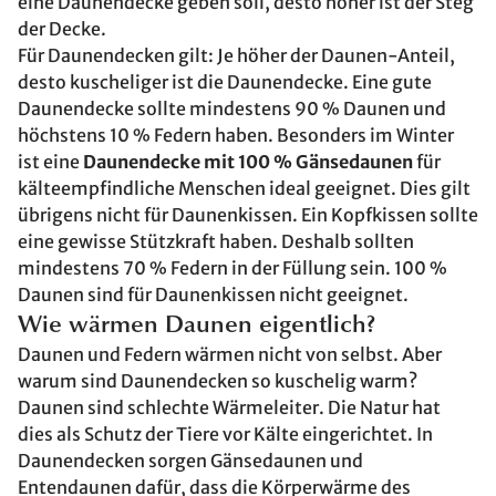
eine Daunendecke geben soll, desto höher ist der Steg
der Decke.
Für Daunendecken gilt: Je höher der Daunen-Anteil,
desto kuscheliger ist die Daunendecke. Eine gute
Daunendecke sollte mindestens 90 % Daunen und
höchstens 10 % Federn haben. Besonders im Winter
ist eine
Daunendecke mit 100 % Gänsedaunen
für
kälteempfindliche Menschen ideal geeignet. Dies gilt
übrigens nicht für Daunenkissen. Ein Kopfkissen sollte
eine gewisse Stützkraft haben. Deshalb sollten
mindestens 70 % Federn in der Füllung sein. 100 %
Daunen sind für Daunenkissen nicht geeignet.
Wie wärmen Daunen eigentlich?
Daunen und Federn wärmen nicht von selbst. Aber
warum sind Daunendecken so kuschelig warm?
Daunen sind schlechte Wärmeleiter. Die Natur hat
dies als Schutz der Tiere vor Kälte eingerichtet. In
Daunendecken sorgen Gänsedaunen und
Entendaunen dafür, dass die Körperwärme des