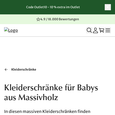
Code Outlet10 - 10 % extra im Outlet
Zum Inhalt springen
Zur Navigation springen
Zum Seitenende springen
4.9 / 18.000 Bewertungen
Kleiderschränke
Kleiderschränke für Babys
aus Massivholz
In diesen massiven Kleiderschränken finden