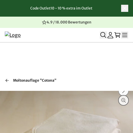
Code Outlet10 - 10 % extra im Outlet
Zum Inhalt springen
Zur Navigation springen
Zum Seitenende springen
4.9 / 18.000 Bewertungen
Moltonauflage "Cotona"