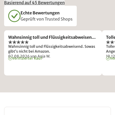
Basierend auf 45 Bewertungen
Echte Bewertungen
Geprüft von Trusted Shops
Wahnsinnig toll und Flüssigkeitsabweisen…
Toll
Wahnsinnig toll und Flüssigkeitsabweisend. Sowas
Tolle
gibt’s nicht bei Amazon.
Ange
07.08.2026
von Anja W.
19.1
Verifizierter Kauf
Ver