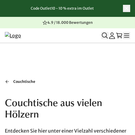
Code Outlet10 - 10 % extra im Outlet
Zum Inhalt springen
Zur Navigation springen
Zum Seitenende springen
4.9 / 18.000 Bewertungen
Couchtische
Couchtische aus vielen
Hölzern
Entdecken Sie hier unter einer Vielzahl verschiedener