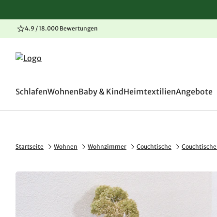
4.9 / 18.000 Bewertungen
100 Tage Rückgaberecht
Zum Inhalt springen
Zur Navigation springen
Zum Seitenende springen
Schlafen
Wohnen
Baby & Kind
Heimtextilien
Angebote
Startseite
Wohnen
Wohnzimmer
Couchtische
Couchtische