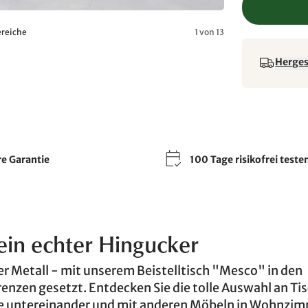
ereiche
1 von 13
Hergest
re Garantie
100 Tage risikofrei teste
ein echter Hingucker
er Metall - mit unserem Beistelltisch "Mesco" in den
renzen gesetzt. Entdecken Sie die tolle Auswahl an T
se untereinander und mit anderen Möbeln in Wohnzim