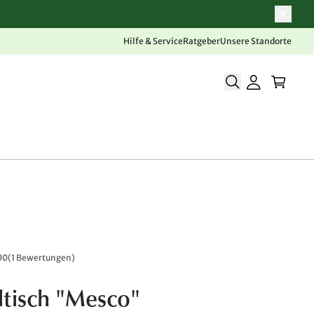
Hilfe & Service
Ratgeber
Unsere Standorte
00
(
1 Bewertungen
)
lltisch "Mesco"