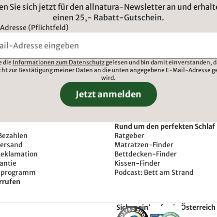
n Sie sich jetzt für den allnatura-Newsletter an und erhalt
einen 25,- Rabatt-Gutschein.
Adresse (Pflichtfeld)
e die
Informationen zum Datenschutz
gelesen und bin damit einverstanden, d
cht zur Bestätigung meiner Daten an die unten angegebene E-Mail-Adresse g
wird.
Jetzt anmelden
Rund um den perfekten Schlaf
Bezahlen
Ratgeber
Versand
Matratzen-Finder
Reklamation
Bettdecken-Finder
antie
Kissen-Finder
sprogramm
Podcast: Bett am Strand
rrufen
Sicher einkaufen in Österreich