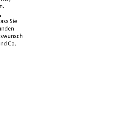
n.
,
ass Sie
runden
zenswunsch
und Co.