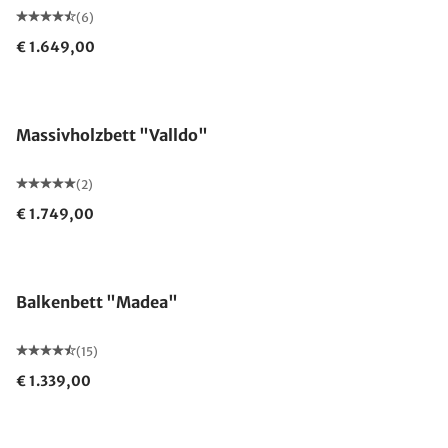
(6)
€ 1.649,00
Ausverkauft
Massivholzbett "Valldo"
(2)
€ 1.749,00
Balkenbett "Madea"
(15)
€ 1.339,00