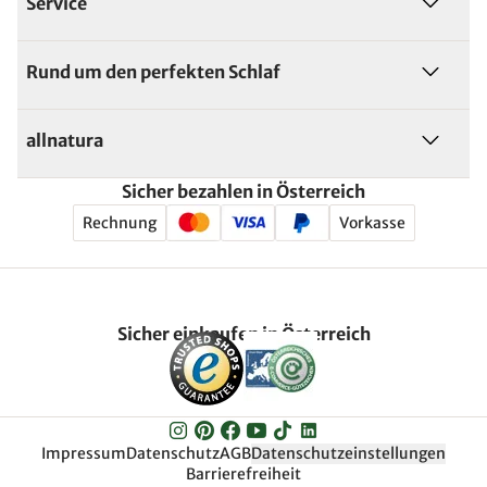
Service
Rund um den perfekten Schlaf
allnatura
Sicher bezahlen in Österreich
Rechnung
Vorkasse
Sicher einkaufen in Österreich
Impressum
Datenschutz
AGB
Datenschutzeinstellungen
Barrierefreiheit