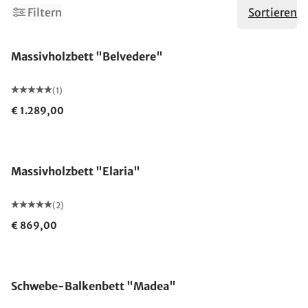
1
Filtern
Sortieren
Massivholzbett "Belvedere"
(1)
€ 1.289,00
Massivholzbett "Elaria"
(2)
€ 869,00
Schwebe-Balkenbett "Madea"