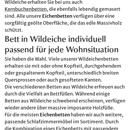
Wildeiche erhalten Sie bei uns auch
Kernbuchenbetten
, die ebenfalls lebendig gemasert
sind. Alle unsere
Eichenbetten
verfügen über eine
sorgfältig geölte Oberfläche, die das edle Massivholz
schützt.
Bett in Wildeiche individuell
passend für jede Wohnsituation
Sie haben die Wahl. Viele unserer Wildeichenbetten
erhalten sie mit oder ohne Kopfteil, durchgehendem
oder gespaltenem Kopfteil, unterschiedlich breiten
Quersprossen oder auch gesofteten Kanten.
Die verschiedenen Betten aus Wildeiche erfreuen auch
durch die Vielfalt an Bettfüßen. Während einige
Betten aus Wildeiche schwebend erscheinen, verfügen
wieder andere über massive imposante Holzfüße.
Für die meisten
Eichenbetten
haben wir auch weitere,
passende Schlafzimmermöbel im Sortiment. Durch
die Kombination eines Eichenbetts mit passendem