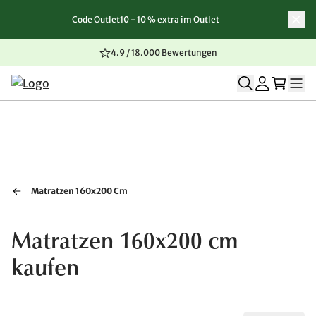
Code Outlet10 - 10 % extra im Outlet
Zum Inhalt springen
Zur Navigation springen
Zum Seitenende springen
4.9 / 18.000 Bewertungen
Matratzen 160x200 Cm
Matratzen 160x200 cm
kaufen