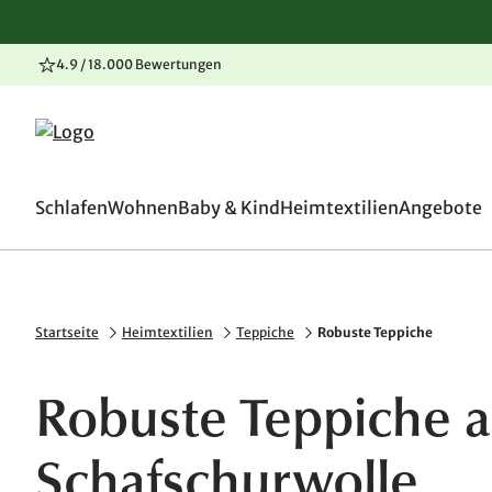
4.9 / 18.000 Bewertungen
100 Tage Rückgaberecht
Zum Inhalt springen
Zur Navigation springen
Zum Seitenende springen
Schlafen
Wohnen
Baby & Kind
Heimtextilien
Angebote
Startseite
Heimtextilien
Teppiche
Robuste Teppiche
Robuste Teppiche a
Schafschurwolle