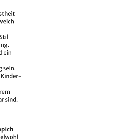
stheit
weich
Stil
ung.
d ein
 sein.
e Kinder-
hrem
r sind.
ppich
delwohl