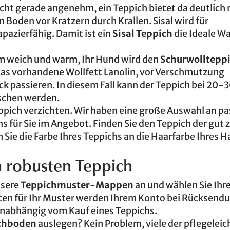
 nicht gerade angenehm, ein Teppich bietet da deutlich
 Boden vor Kratzern durch Krallen. Sisal wird für
azierfähig. Damit ist ein
Sisal Teppich
die Ideale Wa
hm weich und warm, Ihr Hund wird den
Schurwolltepp
 das vorhandene Wollfett Lanolin, vor Verschmutzung
k passieren. In diesem Fall kann der Teppich bei 20-3
schen werden.
eppich verzichten. Wir haben eine große Auswahl an p
s für Sie im Angebot. Finden Sie den Teppich der gut 
n Sie die Farbe Ihres Teppichs an die Haarfarbe Ihres H
 robusten Teppich
nsere
Teppichmuster-Mappen
an und wählen Sie Ihr
sten für Ihr Muster werden Ihrem Konto bei Rücksend
unabhängig vom Kauf eines Teppichs.
chboden
auslegen? Kein Problem, viele der pflegeleic