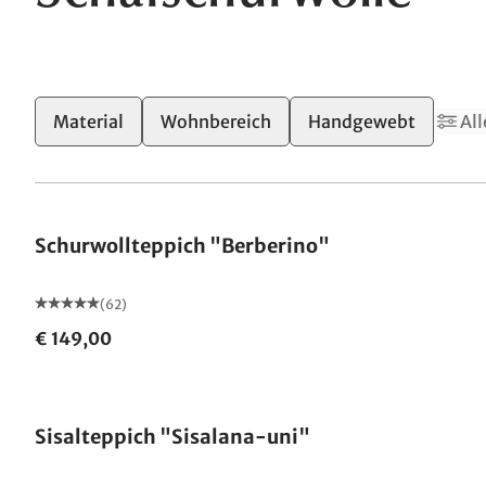
Material
Wohnbereich
Handgewebt
All
Made in Germany
Schurwollteppich "Berberino"
(62)
€ 149,00
Made in Germany
Sisalteppich "Sisalana-uni"