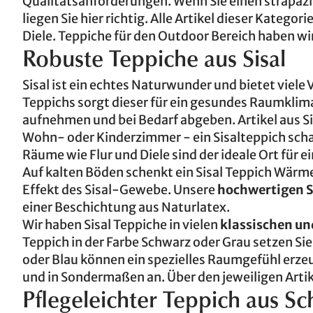
Qualitätsanforderungen. Wenn Sie einen strapaz
liegen Sie hier richtig. Alle Artikel dieser Katego
Diele. Teppiche für den Outdoor Bereich haben wi
Robuste Teppiche aus Sisal
Sisal ist ein echtes Naturwunder und bietet viele
Teppichs sorgt dieser für ein gesundes Raumkli
aufnehmen und bei Bedarf abgeben. Artikel aus Si
Wohn- oder Kinderzimmer - ein Sisalteppich scha
Räume wie Flur und Diele sind der ideale Ort für 
Auf kalten Böden schenkt ein Sisal Teppich Wär
Effekt des Sisal-Gewebe. Unsere
hochwertigen S
einer Beschichtung aus Naturlatex.
Wir haben Sisal Teppiche in vielen
klassischen u
Teppich in der Farbe Schwarz oder Grau setzen Sie
oder Blau können ein spezielles Raumgefühl erzeu
und in Sondermaßen an. Über den jeweiligen Artik
Pflegeleichter Teppich aus S