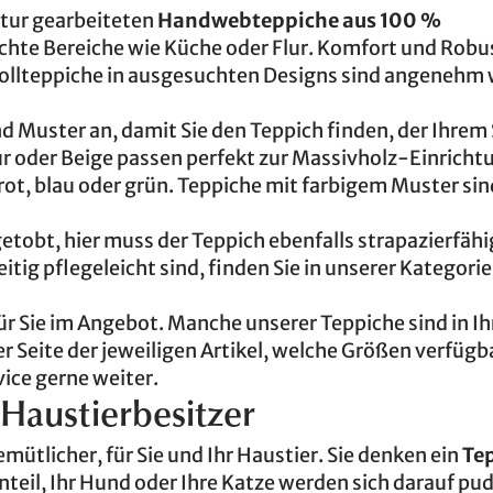
ktur gearbeiteten
Handwebteppiche aus 100 %
uchte Bereiche wie Küche oder Flur. Komfort und Robu
ollteppiche in ausgesuchten Designs sind angenehm 
 Muster an, damit Sie den Teppich finden, der Ihrem 
ur oder Beige passen perfekt zur Massivholz-Einricht
rot, blau oder grün. Teppiche mit farbigem Muster sin
tobt, hier muss der Teppich ebenfalls strapazierfähig
tig pflegeleicht sind, finden Sie in unserer Kategori
ür Sie im Angebot. Manche unserer Teppiche sind in I
r Seite der jeweiligen Artikel, welche Größen verfügba
vice gerne weiter.
 Haustierbesitzer
ütlicher, für Sie und Ihr Haustier. Sie denken ein
Te
eil, Ihr Hund oder Ihre Katze werden sich darauf pu