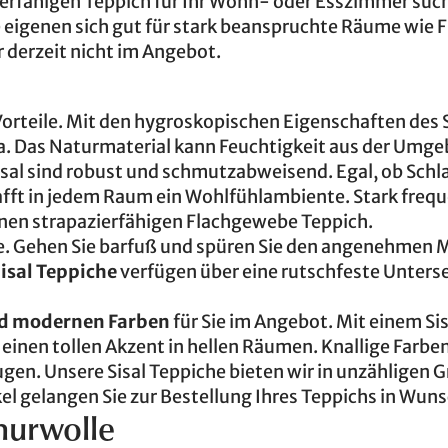
ierfähigen Teppich für Ihr Wohn- oder Esszimmer suc
rie eigenen sich gut für stark beanspruchte Räume wie F
r derzeit nicht im Angebot.
 Vorteile. Mit den hygroskopischen Eigenschaften des S
ma. Das Naturmaterial kann Feuchtigkeit aus der Umg
sal sind robust und schmutzabweisend. Egal, ob Schla
fft in jedem Raum ein Wohlfühlambiente. Stark frequ
einen strapazierfähigen Flachgewebe Teppich.
me. Gehen Sie barfuß und spüren Sie den angenehmen
isal Teppiche
verfügen über eine rutschfeste Unterse
nd modernen Farben
für Sie im Angebot. Mit einem Sis
 einen tollen Akzent in hellen Räumen. Knallige Farbe
gen. Unsere Sisal Teppiche bieten wir in unzähligen 
el gelangen Sie zur Bestellung Ihres Teppichs in Wu
churwolle