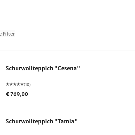
e Filter
Made in Germany
Schurwollteppich "Cesena"
(10)
€ 769,00
Made in Germany
Schurwollteppich "Tamia"