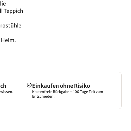
die
ll Teppich
ürostühle
m Heim.
ich
Einkaufen ohne Risiko
hwissen.
Kostenfreie Rückgabe – 100 Tage Zeit zum
Entscheiden.