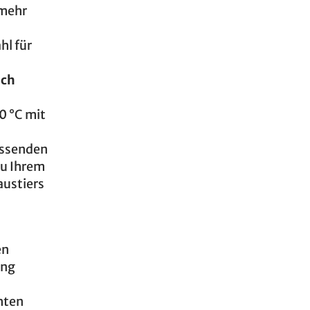
 mehr
hl für
ich
0 °C mit
assenden
zu Ihrem
austiers
en
ung
hten