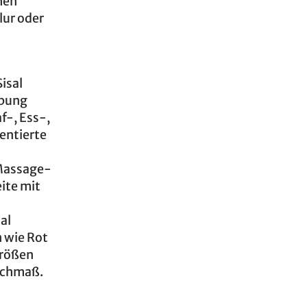
hen
lur oder
isal
ebung
f-, Ess-,
entierte
 Massage-
ite mit
al
n wie Rot
Größen
nschmaß.