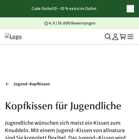
Code Outlet10 - 10 % extra im Outlet
Zum Inhalt springen
Zur Navigation springen
Zum Seitenende springen
4.9 / 18.000 Bewertungen
Jugend-Kopfkissen
Kopfkissen für Jugendliche
Jugendliche wünschen sich meist ein Kissen zum
Knuddeln. Mit einem Jugend-Kissen von allnatura
sind Sie komplett flexibel. Das Jugend-Kissen wird