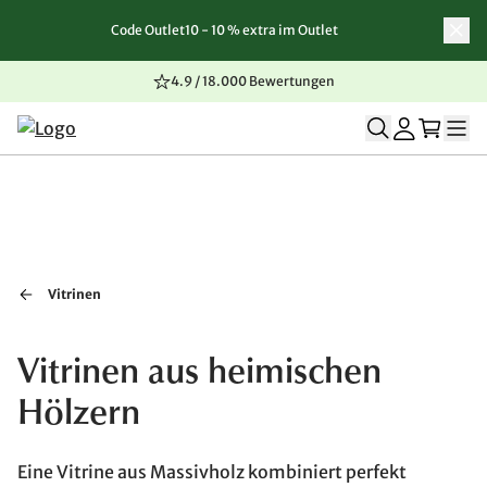
Code Outlet10 - 10 % extra im Outlet
Zum Inhalt springen
Zur Navigation springen
Zum Seitenende springen
4.9 / 18.000 Bewertungen
Vitrinen
Vitrinen aus heimischen
Hölzern
Eine Vitrine aus Massivholz kombiniert perfekt