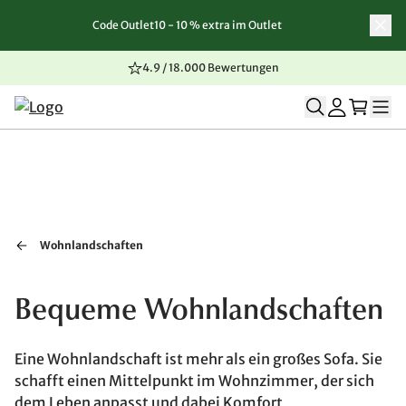
Code Outlet10 - 10 % extra im Outlet
Zum Inhalt springen
Zur Navigation springen
Zum Seitenende springen
4.9 / 18.000 Bewertungen
Wohnlandschaften
Bequeme Wohnlandschaften
Eine Wohnlandschaft ist mehr als ein großes Sofa. Sie
schafft einen Mittelpunkt im Wohnzimmer, der sich
dem Leben anpasst und dabei Komfort,