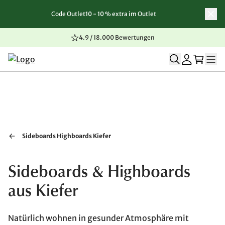
Code Outlet10 - 10 % extra im Outlet
Zum Inhalt springen
Zur Navigation springen
Zum Seitenende springen
4.9 / 18.000 Bewertungen
Sideboards Highboards Kiefer
Sideboards & Highboards
aus Kiefer
Natürlich wohnen in gesunder Atmosphäre mit