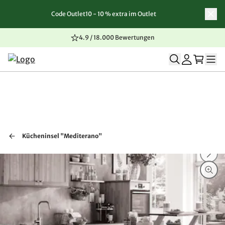
Code Outlet10 - 10 % extra im Outlet
Zum Inhalt springen
Zur Navigation springen
Zum Seitenende springen
4.9 / 18.000 Bewertungen
Kücheninsel "Mediterano"