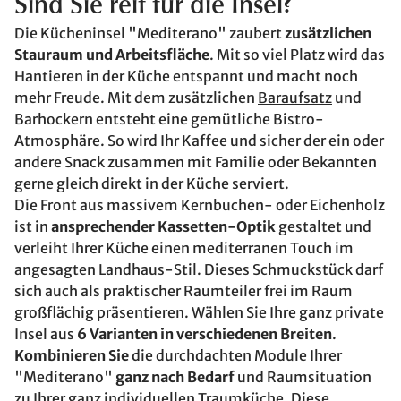
Sind Sie reif für die Insel?
Die Kücheninsel "Mediterano" zaubert
zusätzlichen
Stauraum und Arbeitsfläche
. Mit so viel Platz wird das
Hantieren in der Küche entspannt und macht noch
mehr Freude. Mit dem zusätzlichen
Baraufsatz
und
Barhockern entsteht eine gemütliche Bistro-
Atmosphäre. So wird Ihr Kaffee und sicher der ein oder
andere Snack zusammen mit Familie oder Bekannten
gerne gleich direkt in der Küche serviert.
Die Front aus massivem Kernbuchen- oder Eichenholz
ist in
ansprechender Kassetten-Optik
gestaltet und
verleiht Ihrer Küche einen mediterranen Touch im
angesagten Landhaus-Stil. Dieses Schmuckstück darf
sich auch als praktischer Raumteiler frei im Raum
großflächig präsentieren. Wählen Sie Ihre ganz private
Insel aus
6 Varianten in verschiedenen Breiten
.
Kombinieren Sie
die durchdachten Module Ihrer
"Mediterano"
ganz nach Bedarf
und Raumsituation
zu Ihrer ganz individuellen Traumküche. Diese