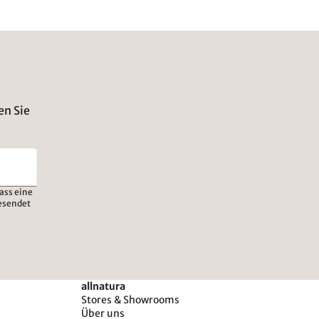
en Sie
ass eine
esendet
allnatura
Stores & Showrooms
Über uns