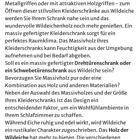
Metallgriffen oder mit attraktiven Holzgriffen - zum
Öffnen dieser stilvollen Kleiderschränke aus Wildeiche
werden Sie Ihrem Schrank nahe sein und das
wundervolle Wildeichenholz noch mehr genießen. Ein
massiv gefertigter Kleiderschrank sorgt für ein
perfektes Raumklima. Das Massivholz Ihres
Kleiderschranks kann Feuchtigkeit aus der Umgebung
aufnehmen und bei Bedarf abgeben.
Soll es ein massiv gefertigter
Drehtürenschrank oder
ein Schwebetürenschrank
aus Wildeiche sein?
Bevorzugen Sie Massivholz pur oder eine
Kombination aus Holz und anderen Materialien?
Neben der Auswahl des Massivholzes und der Größe
Ihres Kleiderschranks ist das Design ein
entscheidender Faktor, um ein Wohlfühlambiente in
Ihrem Schlafzimmer zu schaffen.
Während Eiche ruhig und edel wirkt, wird Wildeiche
ein rustikaler Charakter zugeschrieben. Das
Holz der
Wildeiche
hat mehr zu bieten. Die verschiedenen