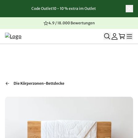
Code Outlet10 - 10 % extra im Outlet
Zum Inhalt springen
Zur Navigation springen
Zum Seitenende springen
4.9 / 18.000 Bewertungen
Die Körperzonen-Bettdecke