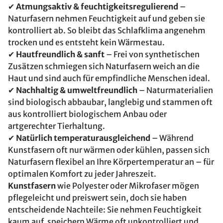
✔
Atmungsaktiv & feuchtigkeitsregulierend
–
Naturfasern nehmen Feuchtigkeit auf und geben sie
kontrolliert ab. So bleibt das Schlafklima angenehm
trocken und es entsteht kein Wärmestau.
✔
Hautfreundlich & sanft
– Frei von synthetischen
Zusätzen schmiegen sich Naturfasern weich an die
Haut und sind auch für empfindliche Menschen ideal.
✔
Nachhaltig & umweltfreundlich
– Naturmaterialien
sind biologisch abbaubar, langlebig und stammen oft
aus kontrolliert biologischem Anbau oder
artgerechter Tierhaltung.
✔
Natürlich temperaturausgleichend
– Während
Kunstfasern oft nur wärmen oder kühlen, passen sich
Naturfasern flexibel an Ihre Körpertemperatur an – für
optimalen Komfort zu jeder Jahreszeit.
Kunstfasern
wie Polyester oder Mikrofaser mögen
pflegeleicht und preiswert sein, doch sie haben
entscheidende Nachteile: Sie nehmen Feuchtigkeit
kaum auf, speichern Wärme oft unkontrolliert und