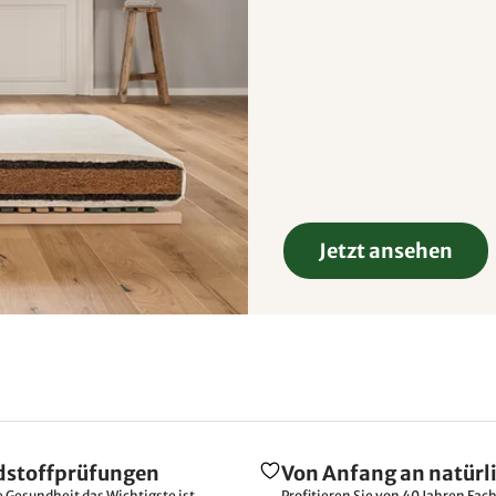
Jetzt ansehen
dstoffprüfungen
Von Anfang an natürl
e Gesundheit das Wichtigste ist.
Profitieren Sie von 40 Jahren Fac