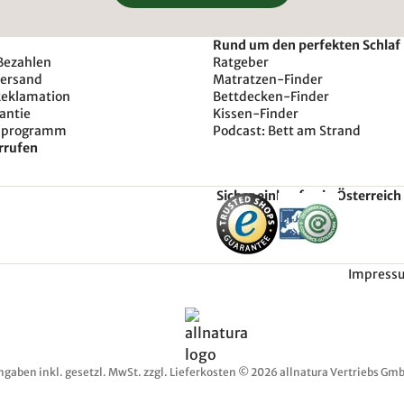
Rund um den perfekten Schlaf
Bezahlen
Ratgeber
Versand
Matratzen-Finder
Reklamation
Bettdecken-Finder
antie
Kissen-Finder
sprogramm
Podcast: Bett am Strand
rrufen
Sicher einkaufen in Österreich
Impress
ngaben inkl. gesetzl. MwSt. zzgl. Lieferkosten © 2026 allnatura Vertriebs Gmb