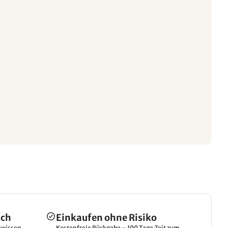
ich
Einkaufen ohne Risiko
hwissen.
Kostenfreie Rückgabe – 100 Tage Zeit zum