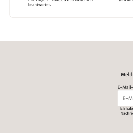
beantwortet.
Melde
E-Mail-
Ich hab
Nachri