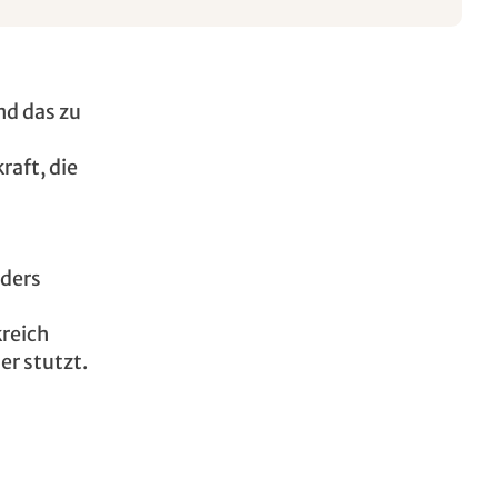
nd das zu
raft, die
nders
kreich
r stutzt.