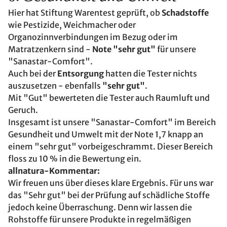
Hier hat Stiftung Warentest geprüft, ob
Schadstoffe
wie Pestizide, Weichmacher oder
Organozinnverbindungen im Bezug oder im
Matratzenkern sind -
Note "sehr gut"
für unsere
"Sanastar-Comfort".
Auch bei der
Entsorgung
hatten die Tester nichts
auszusetzen - ebenfalls
"sehr gut"
.
Mit "Gut" bewerteten die Tester auch Raumluft und
Geruch.
Insgesamt ist unsere "Sanastar-Comfort" im Bereich
Gesundheit und Umwelt mit der Note 1,7 knapp an
einem "sehr gut" vorbeigeschrammt. Dieser Bereich
floss zu 10 % in die Bewertung ein.
allnatura-Kommentar:
Wir freuen uns über dieses klare Ergebnis. Für uns war
das "Sehr gut" bei der Prüfung auf schädliche Stoffe
jedoch keine Überraschung. Denn wir lassen die
Rohstoffe für unsere Produkte in regelmäßigen