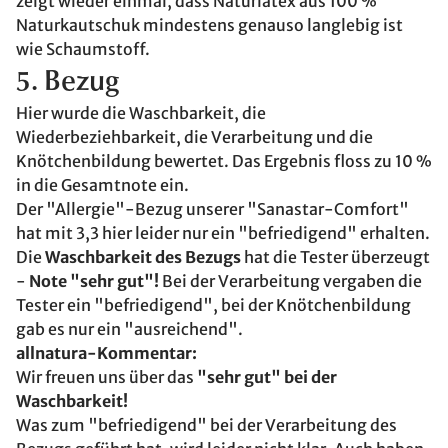
zeigt wieder einmal, dass Naturlatex aus 100 %
Naturkautschuk mindestens genauso langlebig ist
wie Schaumstoff.
5. Bezug
Hier wurde die Waschbarkeit, die
Wiederbeziehbarkeit, die Verarbeitung und die
Knötchenbildung bewertet. Das Ergebnis floss zu 10 %
in die Gesamtnote ein.
Der "Allergie"-Bezug unserer "Sanastar-Comfort"
hat mit 3,3 hier leider nur ein "befriedigend" erhalten.
Die
Waschbarkeit des Bezugs
hat die Tester überzeugt
-
Note "sehr gut"!
Bei der Verarbeitung vergaben die
Tester ein "befriedigend", bei der Knötchenbildung
gab es nur ein "ausreichend".
allnatura-Kommentar:
Wir freuen uns über das
"sehr gut" bei der
Waschbarkeit!
Was zum "befriedigend" bei der Verarbeitung des