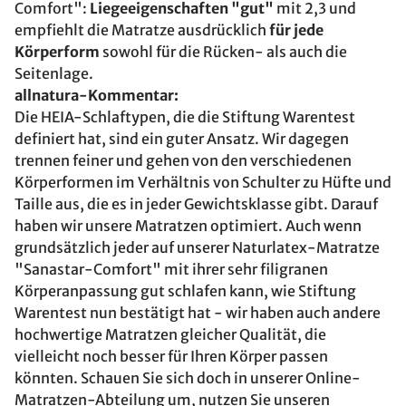
Comfort":
Liegeeigenschaften "gut"
mit 2,3 und
empfiehlt die Matratze ausdrücklich
für jede
Körperform
sowohl für die Rücken- als auch die
Seitenlage.
allnatura-Kommentar:
Die HEIA-Schlaftypen, die die Stiftung Warentest
definiert hat, sind ein guter Ansatz. Wir dagegen
trennen feiner und gehen von den verschiedenen
Körperformen im Verhältnis von Schulter zu Hüfte und
Taille aus, die es in jeder Gewichtsklasse gibt. Darauf
haben wir unsere Matratzen optimiert. Auch wenn
grundsätzlich jeder auf unserer Naturlatex-Matratze
"Sanastar-Comfort" mit ihrer sehr filigranen
Körperanpassung gut schlafen kann, wie Stiftung
Warentest nun bestätigt hat - wir haben auch andere
hochwertige Matratzen gleicher Qualität, die
vielleicht noch besser für Ihren Körper passen
könnten. Schauen Sie sich doch in unserer Online-
Matratzen-Abteilung um, nutzen Sie unseren