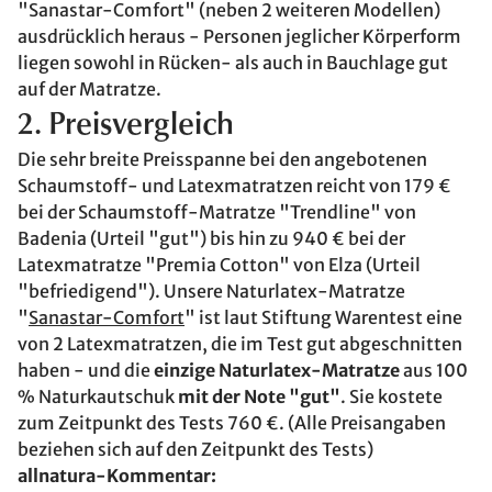
"Sanastar-Comfort" (neben 2 weiteren Modellen)
ausdrücklich heraus - Personen jeglicher Körperform
liegen sowohl in Rücken- als auch in Bauchlage gut
auf der Matratze.
2. Preisvergleich
Die sehr breite Preisspanne bei den angebotenen
Schaumstoff- und Latexmatratzen reicht von 179 €
bei der Schaumstoff-Matratze "Trendline" von
Badenia (Urteil "gut") bis hin zu 940 € bei der
Latexmatratze "Premia Cotton" von Elza (Urteil
"befriedigend"). Unsere Naturlatex-Matratze
"
Sanastar-Comfort
" ist laut Stiftung Warentest eine
von 2 Latexmatratzen, die im Test gut abgeschnitten
haben - und die
einzige Naturlatex-Matratze
aus 100
% Naturkautschuk
mit der Note "gut"
. Sie kostete
zum Zeitpunkt des Tests 760 €. (Alle Preisangaben
beziehen sich auf den Zeitpunkt des Tests)
allnatura-Kommentar: