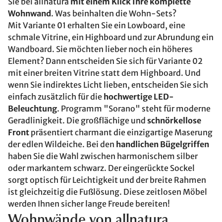
Sie bei allnatura
mit einem Klick Ihre komplette
Wohnwand
. Was beinhalten die Wohn-Sets?
Mit Variante 01 erhalten Sie ein Lowboard, eine
schmale Vitrine, ein Highboard und zur Abrundung ein
Wandboard. Sie möchten lieber noch ein höheres
Element? Dann entscheiden Sie sich für Variante 02
mit einer breiten Vitrine statt dem Highboard. Und
wenn Sie indirektes Licht lieben, entscheiden Sie sich
einfach zusätzlich für die
hochwertige LED-
Beleuchtung
. Programm "Sorano" steht für moderne
Geradlinigkeit. Die großflächige und
schnörkellose
Front
präsentiert charmant die einzigartige Maserung
der edlen Wildeiche. Bei den
handlichen Bügelgriffen
haben Sie die Wahl zwischen harmonischem silber
oder markantem schwarz. Der eingerückte Sockel
sorgt optisch für Leichtigkeit und der breite Rahmen
ist gleichzeitig die Fußlösung. Diese zeitlosen Möbel
werden Ihnen sicher lange Freude bereiten!
Wohnwände von allnatura