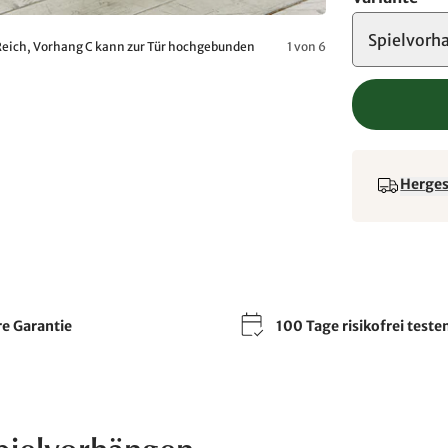
Spielvorh
 Reich, Vorhang C kann zur Tür hochgebunden
1 von 6
Hergest
re Garantie
100 Tage risikofrei teste