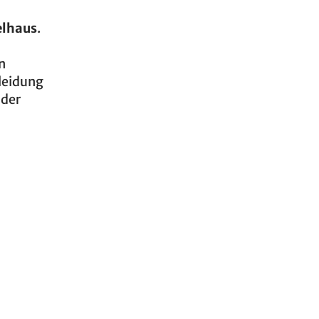
elhaus
.
n
kleidung
 der