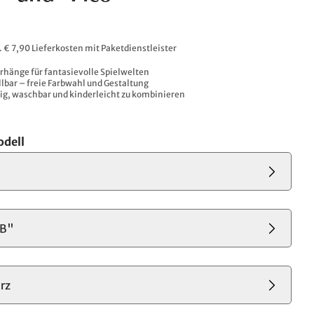
l. € 7,90 Lieferkosten mit Paketdienstleister
rhänge für fantasievolle Spielwelten
llbar – freie Farbwahl und Gestaltung
ig, waschbar und kinderleicht zu kombinieren
dell
"B"
rz