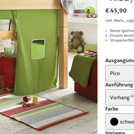
€ 45,90
inkl. MwSt., zzg
Bunte Spielvo
Einzeln beste
Strapazierfäh
Ausgangsmo
Pico
Ausführung
Vorhang 
Farbe
schwa
Variante