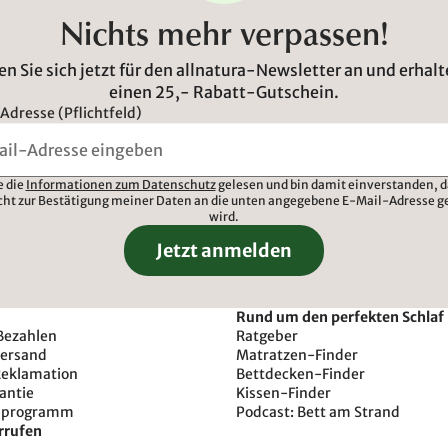
Nichts mehr verpassen!
n Sie sich jetzt für den allnatura-Newsletter an und erhalt
einen 25,- Rabatt-Gutschein.
Adresse (Pflichtfeld)
e die
Informationen zum Datenschutz
gelesen und bin damit einverstanden, d
cht zur Bestätigung meiner Daten an die unten angegebene E-Mail-Adresse g
wird.
Jetzt anmelden
Rund um den perfekten Schlaf
Bezahlen
Ratgeber
Versand
Matratzen-Finder
Reklamation
Bettdecken-Finder
antie
Kissen-Finder
sprogramm
Podcast: Bett am Strand
rrufen