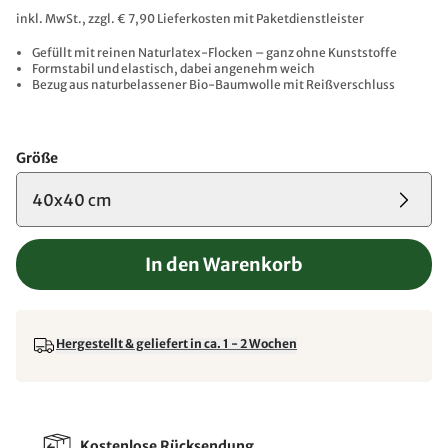
inkl. MwSt., zzgl. € 7,90 Lieferkosten mit Paketdienstleister
Gefüllt mit reinen Naturlatex-Flocken – ganz ohne Kunststoffe
Formstabil und elastisch, dabei angenehm weich
Bezug aus naturbelassener Bio-Baumwolle mit Reißverschluss
Größe
40x40 cm
In den Warenkorb
Hergestellt & geliefert in ca. 1 - 2 Wochen
Kostenlose Rücksendung