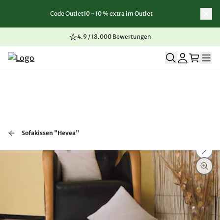
Code Outlet10 - 10 % extra im Outlet
Zum Inhalt springen
Zur Navigation springen
Zum Seitenende springen
4.9 / 18.000 Bewertungen
Sofakissen "Hevea"