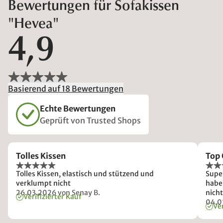
Bewertungen für Sofakissen
"Hevea"
4,9
Basierend auf 18 Bewertungen
Echte Bewertungen
Geprüft von Trusted Shops
Tolles Kissen
Top 
Tolles Kissen, elastisch und stützend und
Supe
verklumpt nicht
habe
26.03.2026
von Senay B.
nicht
Verifizierter Kauf
liege
04.0
Ver