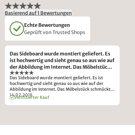
Basierend auf 1 Bewertungen
Echte Bewertungen
Geprüft von Trusted Shops
Das Sideboard wurde montiert geliefert. Es
ist hochwertig und sieht genau so aus wie auf
der Abbildung im Internet. Das Möbelstück
schmückt jetzt unser Esszimmer und wird
Das Sideboard wurde montiert geliefert. Es ist
von jedem bewundert.
hochwertig und sieht genau so aus wie auf der
Abbildung im Internet. Das Möbelstück schmückt
jetzt unser Esszimmer und wird von jedem
14.02.2018
Verifizierter Kauf
bewundert. Uns gefällt die Serie Civenna
außerordentlich gut.