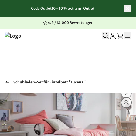
Code Outlet10 - 10 % extra im Outlet
Zum Inhalt springen
Zur Navigation springen
Zum Seitenende springen
4.9 / 18.000 Bewertungen
Schubladen-Set für Einzelbett "Lucena"