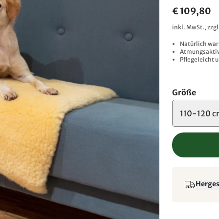
€ 109,80
inkl. MwSt., zzg
Natürlich wa
Atmungsaktiv
Pflegeleicht 
Größe
110-120 
Hergest