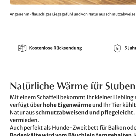
Angenehm-flauschiges Liegegefühl und von Natur aus schmutzabweisen
Kostenlose Rücksendung
5 Jah
Natürliche Wärme für Stuben
Mit einem Schaffell bekommt Ihr kleiner Liebling 
verfügt über
hohe Eigenwärme
und Ihr Tier kühlt
Natur aus
schmutzabweisend und pflegeleicht
.
vermieden.
Auch perfekt als Hunde-Zweitbett für Balkon oder F
Bodenkälte wird vom Bäuchlein ferngehalten
.