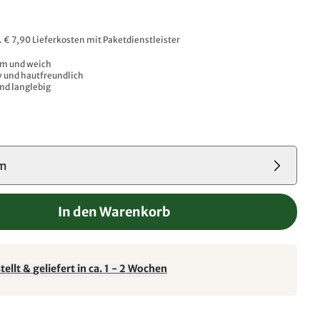
l. € 7,90 Lieferkosten mit Paketdienstleister
rm und weich
 und hautfreundlich
und langlebig
cm
In den Warenkorb
ellt & geliefert in ca. 1 - 2 Wochen