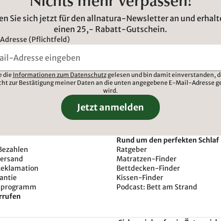
Nichts mehr verpassen!
n Sie sich jetzt für den allnatura-Newsletter an und erhalt
einen 25,- Rabatt-Gutschein.
Adresse (Pflichtfeld)
e die
Informationen zum Datenschutz
gelesen und bin damit einverstanden, d
cht zur Bestätigung meiner Daten an die unten angegebene E-Mail-Adresse g
wird.
Jetzt anmelden
Rund um den perfekten Schlaf
Bezahlen
Ratgeber
Versand
Matratzen-Finder
Reklamation
Bettdecken-Finder
antie
Kissen-Finder
sprogramm
Podcast: Bett am Strand
rrufen