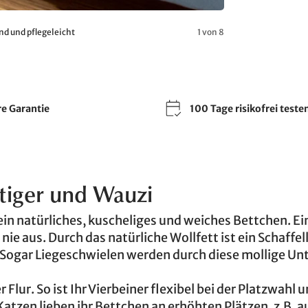
d und pflegeleicht
1 von 8
re Garantie
100 Tage risikofrei teste
tiger und Wauzi
ein natürliches, kuscheliges und weiches Bettchen. Ein
 nie aus. Durch das natürliche Wollfett ist ein Schaffel
 Sogar Liegeschwielen werden durch diese mollige Un
lur. So ist Ihr Vierbeiner flexibel bei der Platzwahl u
 Katzen lieben ihr Bettchen an erhöhten Plätzen, z.B. 