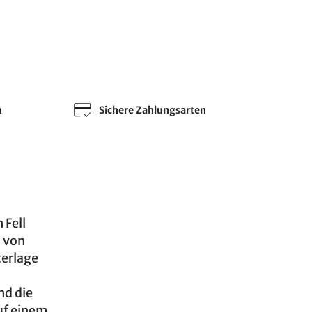
n
Sichere Zahlungsarten
 Fell
l von
terlage
nd die
auf einem