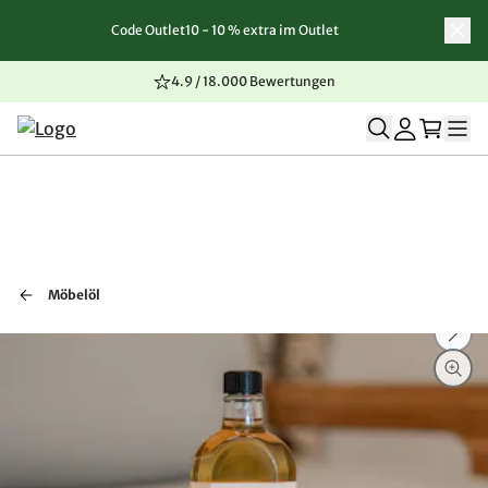
Code Outlet10 - 10 % extra im Outlet
Zum Inhalt springen
Zur Navigation springen
Zum Seitenende springen
4.9 / 18.000 Bewertungen
Möbelöl