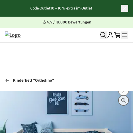
Code Outlet10 - 10 % extra im Outlet
Zum Inhalt springen
Zur Navigation springen
Zum Seitenende springen
4.9 / 18.000 Bewertungen
Kinderbett "Ortholino"