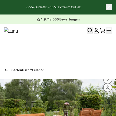
Code Outlet10 - 10 % extra im Outlet
Zum Inhalt springen
Zur Navigation springen
Zum Seitenende springen
4.9 / 18.000 Bewertungen
Gartentisch "Celano"