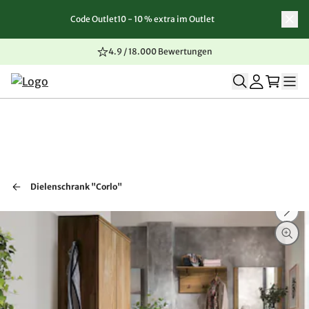
Code Outlet10 - 10 % extra im Outlet
Zum Inhalt springen
Zur Navigation springen
Zum Seitenende springen
4.9 / 18.000 Bewertungen
Dielenschrank "Corlo"