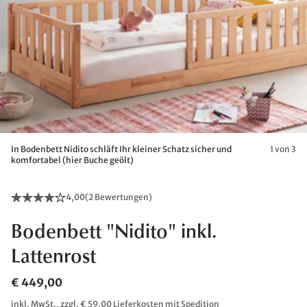
In Bodenbett Nidito schläft Ihr kleiner Schatz sicher und
1 von 3
komfortabel (hier Buche geölt)
4,00
(
2 Bewertungen
)
Bodenbett "Nidito" inkl.
Lattenrost
€ 449,00
inkl. MwSt., zzgl. € 59,00 Lieferkosten mit Spedition