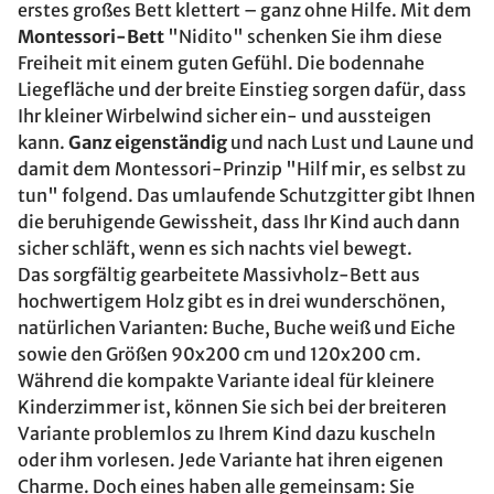
erstes großes Bett klettert – ganz ohne Hilfe. Mit dem
Montessori-Bett
"Nidito" schenken Sie ihm diese
Freiheit mit einem guten Gefühl. Die bodennahe
Liegefläche und der breite Einstieg sorgen dafür, dass
Ihr kleiner Wirbelwind sicher ein- und aussteigen
kann.
Ganz eigenständig
und nach Lust und Laune und
damit dem Montessori-Prinzip "Hilf mir, es selbst zu
tun" folgend. Das umlaufende Schutzgitter gibt Ihnen
die beruhigende Gewissheit, dass Ihr Kind auch dann
sicher schläft, wenn es sich nachts viel bewegt.
Das sorgfältig gearbeitete Massivholz-Bett aus
hochwertigem Holz gibt es in drei wunderschönen,
natürlichen Varianten: Buche, Buche weiß und Eiche
sowie den Größen 90x200 cm und 120x200 cm.
Während die kompakte Variante ideal für kleinere
Kinderzimmer ist, können Sie sich bei der breiteren
Variante problemlos zu Ihrem Kind dazu kuscheln
oder ihm vorlesen. Jede Variante hat ihren eigenen
Charme. Doch eines haben alle gemeinsam: Sie