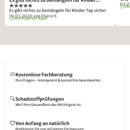
Es gibt nichts zu bemängeln für Kinder…
02.0
Ver
Es gibt nichts zu bemängeln für Kinder Top sicher.
19.03.2026
von Elvira H.
Verifizierter Kauf
Kostenlose Fachberatung
Ihre Fragen – kompetent & kostenfrei beantwortet.
Schadstoffprüfungen
Weil Ihre Gesundheit das Wichtigste ist.
Von Anfang an natürlich
Profitieren Sie von 40 Jahren Fachwissen.