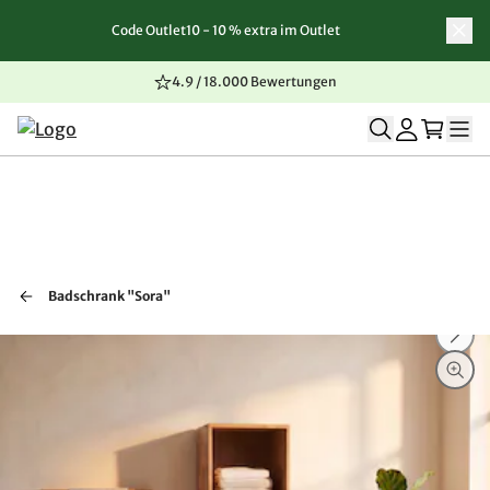
Code Outlet10 - 10 % extra im Outlet
Zum Inhalt springen
Zur Navigation springen
Zum Seitenende springen
4.9 / 18.000 Bewertungen
Badschrank "Sora"