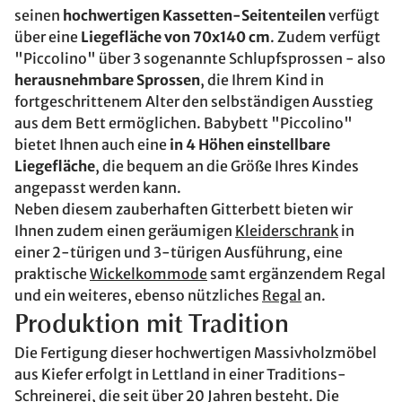
seinen
hochwertigen Kassetten-Seitenteilen
verfügt
über eine
Liegefläche von 70x140 cm
. Zudem verfügt
"Piccolino" über 3 sogenannte Schlupfsprossen - also
herausnehmbare Sprossen
, die Ihrem Kind in
fortgeschrittenem Alter den selbständigen Ausstieg
aus dem Bett ermöglichen. Babybett "Piccolino"
bietet Ihnen auch eine
in 4 Höhen einstellbare
Liegefläche
, die bequem an die Größe Ihres Kindes
angepasst werden kann.
Neben diesem zauberhaften Gitterbett bieten wir
Ihnen zudem einen geräumigen
Kleiderschrank
in
einer 2-türigen und 3-türigen Ausführung, eine
praktische
Wickelkommode
samt ergänzendem Regal
und ein weiteres, ebenso nützliches
Regal
an.
Produktion mit Tradition
Die Fertigung dieser hochwertigen Massivholzmöbel
aus Kiefer erfolgt in Lettland in einer Traditions-
Schreinerei, die seit über 20 Jahren besteht. Die