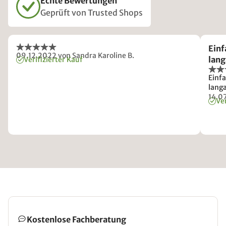
Echte Bewertungen
Geprüft von Trusted Shops
Einf
09.12.2022
von Sandra Karoline B.
lang
Verifizierter Kauf
Einf
lang
14.0
Ver
Kostenlose Fachberatung