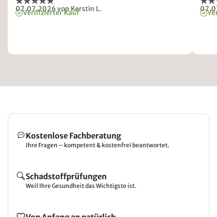
07.07.2026
von Kerstin L.
07.0
Verifizierter Kauf
Ver
Kostenlose Fachberatung
Ihre Fragen – kompetent & kostenfrei beantwortet.
Schadstoffprüfungen
Weil Ihre Gesundheit das Wichtigste ist.