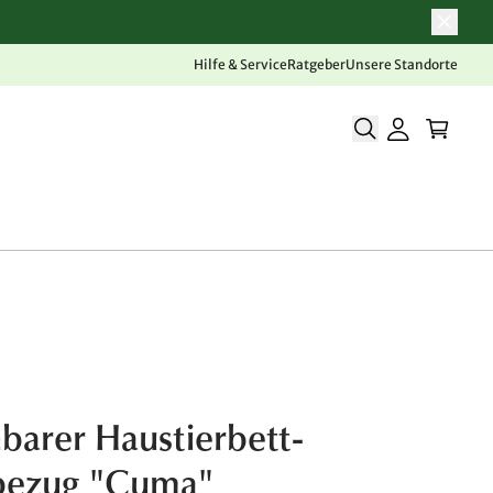
Hilfe & Service
Ratgeber
Unsere Standorte
barer Haustierbett-
zbezug "Cuma"