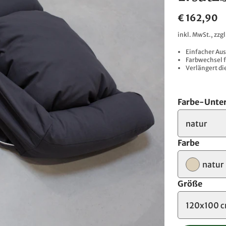
€ 162,90
inkl. MwSt., zzg
Einfacher Aus
Farbwechsel f
Verlängert di
Farbe-Unter
natur
Farbe
natur
Größe
120x100 