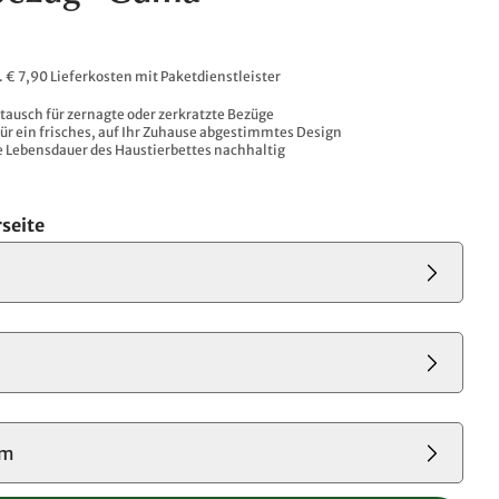
l. € 7,90 Lieferkosten mit Paketdienstleister
tausch für zernagte oder zerkratzte Bezüge
ür ein frisches, auf Ihr Zuhause abgestimmtes Design
e Lebensdauer des Haustierbettes nachhaltig
seite
cm