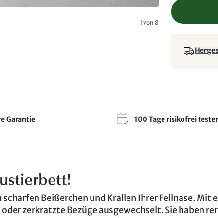
1 von 8
Hergest
re Garantie
100 Tage risikofrei teste
stierbett!
n scharfen Beißerchen und Krallen Ihrer Fellnase. Mit
der zerkratzte Bezüge ausgewechselt. Sie haben ren