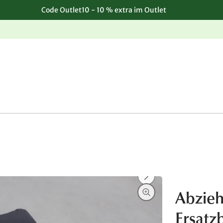
Code Outlet10 - 10 % extra im Outlet
Einfache, kostenlose Rücksendung
Abzieh
Ersat