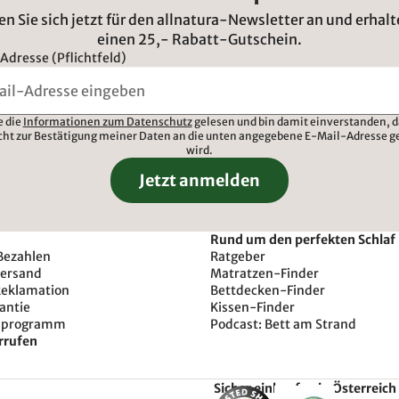
n Sie sich jetzt für den allnatura-Newsletter an und erhalt
einen 25,- Rabatt-Gutschein.
Adresse (Pflichtfeld)
e die
Informationen zum Datenschutz
gelesen und bin damit einverstanden, d
cht zur Bestätigung meiner Daten an die unten angegebene E-Mail-Adresse g
wird.
Jetzt anmelden
Rund um den perfekten Schlaf
Bezahlen
Ratgeber
Versand
Matratzen-Finder
Reklamation
Bettdecken-Finder
antie
Kissen-Finder
sprogramm
Podcast: Bett am Strand
rrufen
Sicher einkaufen in Österreich