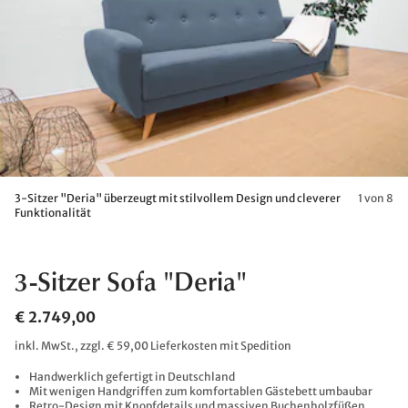
3-Sitzer "Deria" überzeugt mit stilvollem Design und cleverer
1 von 8
Funktionalität
3-Sitzer Sofa "Deria"
€ 2.749,00
inkl. MwSt., zzgl. € 59,00 Lieferkosten mit Spedition
Handwerklich gefertigt in Deutschland
Mit wenigen Handgriffen zum komfortablen Gästebett umbaubar
Retro-Design mit Knopfdetails und massiven Buchenholzfüßen