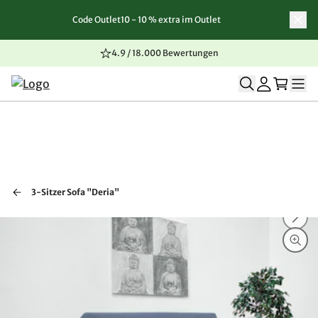
Code Outlet10 - 10 % extra im Outlet
Zum Inhalt springen
Zur Navigation springen
Zum Seitenende springen
4.9 / 18.000 Bewertungen
3-Sitzer Sofa "Deria"