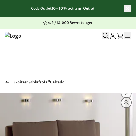
Code Outlet10 - 10 % extra im Outlet
Zum Inhalt springen
Zur Navigation springen
Zum Seitenende springen
4.9 / 18.000 Bewertungen
3-Sitzer Schlafsofa "Calcado"