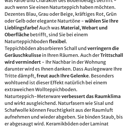
was Farbe und Charakter des Bodenbelags betrifft -
auch wenn Sie einen Naturteppich haben möchten.
Dezentes Blau, Grau oder Beige, kräftiges Rot, Grün
oder Gelb oder elegante Naturtöne -
wählen Sie Ihre
Lieblingsfarbe!
Auch was
Material, Webart und
Oberfläche
betrifft, sind Sie bei einem
Naturteppichboden
flexibel
.
Teppichböden absorbieren Schall und
verringern die
Geräuschkulisse
in Ihren Räumen. Auch der
Trittschall
wird vermindert
- Ihr Nachbar in der Wohnung
darunter wird es Ihnen danken. Dass Auslegeware Ihre
Tritte dämpft,
freut auch Ihre Gelenke
. Besonders
wohltuend ist dieser Effekt natürlich bei einem
extraweichen Wollteppichboden.
Naturteppich-Meterware
verbessert das Raumklima
und wirkt ausgleichend. Naturfasern wie Sisal und
Schafwolle können Feuchtigkeit aus der Raumluft
aufnehmen und wieder abgeben. Sie binden Staub, bis
er abgesaugt wird. Keramikböden oder Laminat