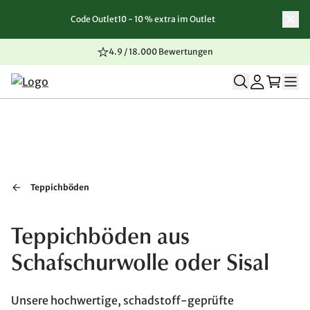
Code Outlet10 - 10 % extra im Outlet
Zum Inhalt springen
Zur Navigation springen
Zum Seitenende springen
4.9 / 18.000 Bewertungen
Teppichböden
Teppichböden aus
Schafschurwolle oder Sisal
Unsere hochwertige, schadstoff-geprüfte