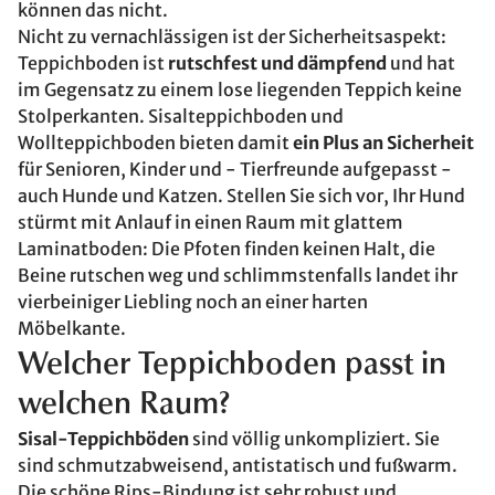
können das nicht.
Nicht zu vernachlässigen ist der Sicherheitsaspekt:
Teppichboden ist
rutschfest und dämpfend
und hat
im Gegensatz zu einem lose liegenden Teppich keine
Stolperkanten. Sisalteppichboden und
Wollteppichboden bieten damit
ein Plus an Sicherheit
für Senioren, Kinder und - Tierfreunde aufgepasst -
auch Hunde und Katzen. Stellen Sie sich vor, Ihr Hund
stürmt mit Anlauf in einen Raum mit glattem
Laminatboden: Die Pfoten finden keinen Halt, die
Beine rutschen weg und schlimmstenfalls landet ihr
vierbeiniger Liebling noch an einer harten
Möbelkante.
Welcher Teppichboden passt in
welchen Raum?
Sisal-Teppichböden
sind völlig unkompliziert. Sie
sind schmutzabweisend, antistatisch und fußwarm.
Die schöne Rips-Bindung ist sehr robust und