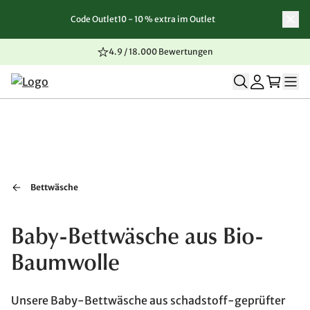
Code Outlet10 - 10 % extra im Outlet
Zum Inhalt springen
Zur Navigation springen
Zum Seitenende springen
4.9 / 18.000 Bewertungen
Bettwäsche
Baby-Bettwäsche aus Bio-
Baumwolle
Unsere Baby-Bettwäsche aus schadstoff-geprüfter