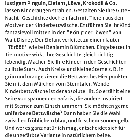
lustigem Pinguin, Elefant, Löwe, Krokodil & Co.
lassen Kinderaugen strahlen. Gestalten Sie Ihre Gute-
Nacht-Geschichte doch einfach mit Tieren aus den
Motiven der Kinderbettwäsche. Entführen Sie Ihr Kind
fantasievoll mitten in den "König der Löwen" von
Walt Disney. Der Elefant verleitet zu einem lauten
"Törööö" wie bei Benjamin Blümchen. Eingebettet in
Tiermotive wirkt Ihre Geschichte gleich richtig
lebendig. Machen Sie Ihre Kinder in den Geschichten
zu little Stars. Auch Kreise und kleine Sterne z. B. in
grün und orange zieren die Bettwäsche. Hier punkten
Sie mit dem Märchen vom Sterntaler. Wende -
Kinderbettwäsche ist der absolute Hit. So erzählt eine
Seite von spannenden Safaris, die andere inspiriert
mit Sternen zum Einschlummern. Sie möchten gerne
unifarbene Bettwäsche
? Dann haben Sie die Wahl
zwischen
fröhlichem blau, und frischem sonnengelb
.
Und wer es ganz natürlich mag, entscheidet sich für
die ungefärbte Variante in natürlichem beige.