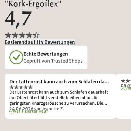
"Kork-Ergoflex"
4,7
Basierend auf 114 Bewertungen
Echte Bewertungen
Geprüft von Trusted Shops
Der Lattenrost kann auch zum Schlafen da…
05.0
Ver
Der Lattenrost kann auch zum Schlafen dauerhaft
am Oberteil erhöht verstellt bleiben ohne die
geringsten Knarzgeröusche zu verursachen. Die
Verstellung funktioniert unkompliziert. Durch die
24.06.2026
von Jeanette Z.
Verifizierter Kauf
Korkauflage verrutscht die Matratze auch bei
hochgestelltem Oberkörperteil nicht. Die
Stützwirkung für die Wirbelsäule ist optimal auf