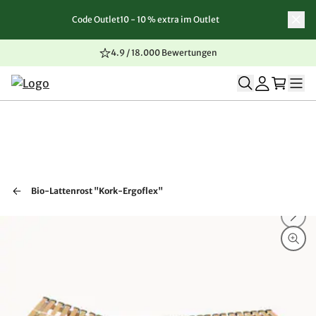
Code Outlet10 - 10 % extra im Outlet
Zum Inhalt springen
Zur Navigation springen
Zum Seitenende springen
4.9 / 18.000 Bewertungen
Bio-Lattenrost "Kork-Ergoflex"