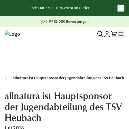
Code Outlet10 - 10 % extra im Outlet
Zum Inhalt springen
Zur Navigation springen
Zum Seitenende springen
4.9 / 18.000 Bewertungen
allnatura ist Hauptsponsor der Jugendabteilung des TSV Heubach
allnatura ist Hauptsponsor
der Jugendabteilung des TSV
Heubach
Juli 2018